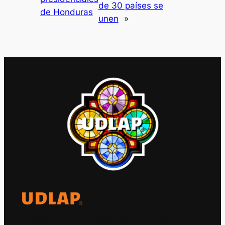
de 30 países se
de Honduras
unen
»
El Observatorio Global UDLAP analiza los