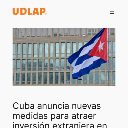
Saltar
al
contenido
Cuba anuncia nuevas
medidas para atraer
inversión extranjera en