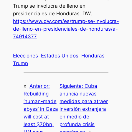
Trump se involucra de lleno en
presidenciales de Honduras.
DW
.
https://www.dw.com/es/trump-se-involucra-
de-lleno-en-presidenciales-de-honduras/a-
74914377
Elecciones
Estados Unidos
Honduras
Trump
«
Anterior:
Siguiente:
Cuba
Rebuilding
anuncia nuevas
‘human-made
medidas para atraer
abyss’ in Gaza
inversión extranjera
will cost at
en medio de
least $70bn,
profunda crisis
UN says
económica
»