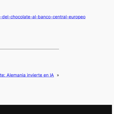
o-del-chocolate-al-banco-central-europeo
nte:
Alemania invierte en IA
»