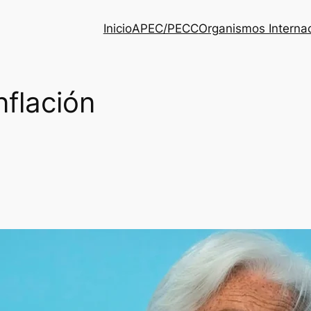
Inicio
APEC/PECC
Organismos Interna
nflación