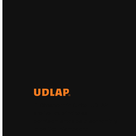
El Observatorio Global UDLAP
analiza los principales
acontecimientos de la economía y
la política internacional.