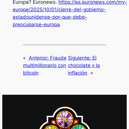
Europa?
Euronews
.
https://es.euronews.com/my-
europe/2025/10/01/cierre-del-gobierno-
estadounidense-por-que-debe-
preocuparse-europa
«
Anterior:
Fraude
Siguiente:
El
multimillonario con
chocolate y la
bitcoin
inflación
»