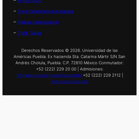
–
APEC/PECC
–
Organismos Internacionales
–
Prensa Internacional
–
Think Tanks
Derechos Reservados © 2026. Universidad de las
Américas Puebla. Ex hacienda Sta. Catarina Mártir S/N San
Andrés Cholula, Puebla. C.P. 72810 México Conmutador:
+52 (222) 229 20 00 | Admisiones:
informes.nuevoingreso@udlap.mx
+52 (222) 229 2112 |
Aviso de privacidad