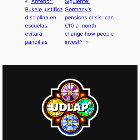
«
Anterior:
Siguiente:
Bukele justifica
Germany’s
disciplina en
pensions crisis: can
escuelas:
€10 a month
evitará
change how people
pandillas
invest?
»