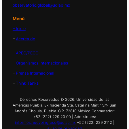
observatorio.global@udlap.mx
Menú
– Inicio
–
Acerca de
–
APEC/PECC
–
Organismos Internacionales
–
Prensa Internacional
–
Think Tanks
Derechos Reservados © 2026. Universidad de las
Américas Puebla. Ex hacienda Sta. Catarina Mártir S/N San
Andrés Cholula, Puebla. C.P. 72810 México Conmutador:
+52 (222) 229 20 00 | Admisiones:
informes.nuevoingreso@udlap.mx
+52 (222) 229 2112 |
Aviso de privacidad