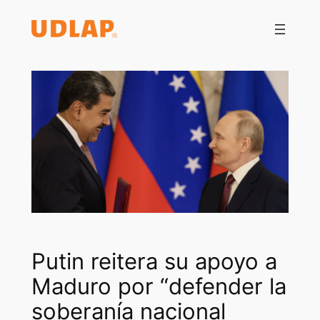
Saltar
al
contenido
Putin reitera su apoyo a
Maduro por “defender la
soberanía nacional