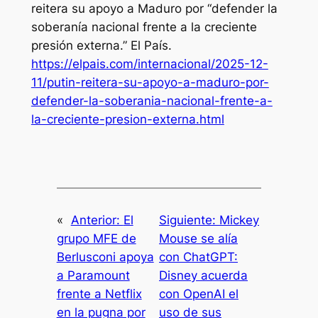
reitera su apoyo a Maduro por “defender la
soberanía nacional frente a la creciente
presión externa.”
El País
.
https://elpais.com/internacional/2025-12-
11/putin-reitera-su-apoyo-a-maduro-por-
defender-la-soberania-nacional-frente-a-
la-creciente-presion-externa.html
«
Anterior:
El
Siguiente:
Mickey
grupo MFE de
Mouse se alía
Berlusconi apoya
con ChatGPT:
a Paramount
Disney acuerda
frente a Netflix
con OpenAI el
en la pugna por
uso de sus