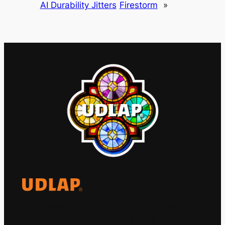
AI Durability Jitters
Firestorm
»
El Observatorio Global UDLAP analiza los
principales acontecimientos de la economía