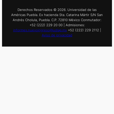
Derechos Reservados © 2026. Universidad de las
Américas Puebla. Ex hacienda Sta. Catarina Mártir S/N San
Andrés Cholula, Puebla. C.P. 72810 México Conmutador:
+52 (222) 229 20 00 | Admisiones:
informes.nuevoingreso@udlap.mx
+52 (222) 229 2112 |
Aviso de privacidad