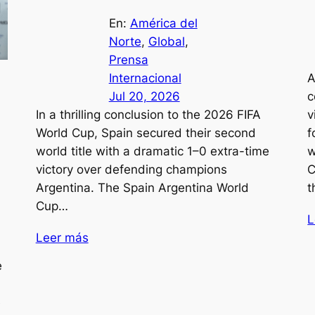
En:
América del
Norte
, 
Global
, 
Prensa
Internacional
A
Jul 20, 2026
c
In a thrilling conclusion to the 2026 FIFA
v
World Cup, Spain secured their second
f
world title with a dramatic 1–0 extra-time
w
victory over defending champions
C
Argentina. The Spain Argentina World
t
Cup…
L
Leer más
e
e