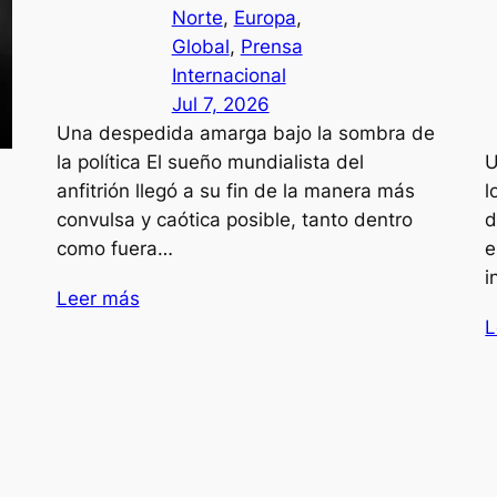
Norte
, 
Europa
, 
Global
, 
Prensa
Internacional
Jul 7, 2026
Una despedida amarga bajo la sombra de
la política El sueño mundialista del
U
anfitrión llegó a su fin de la manera más
l
convulsa y caótica posible, tanto dentro
d
como fuera…
e
i
Leer más
L