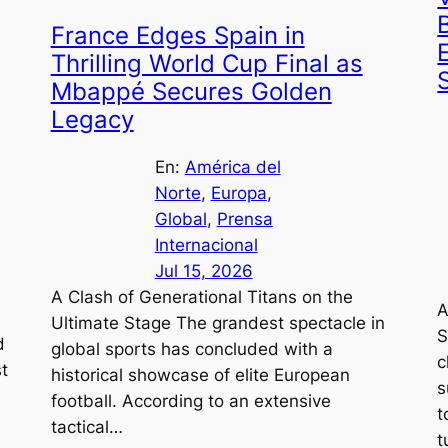
France Edges Spain in
Thrilling World Cup Final as
Mbappé Secures Golden
Legacy
En:
América del
Norte
, 
Europa
, 
Global
, 
Prensa
Internacional
Jul 15, 2026
A Clash of Generational Titans on the
A
Ultimate Stage The grandest spectacle in
S
d
global sports has concluded with a
c
st
historical showcase of elite European
s
football. According to an extensive
t
tactical…
t