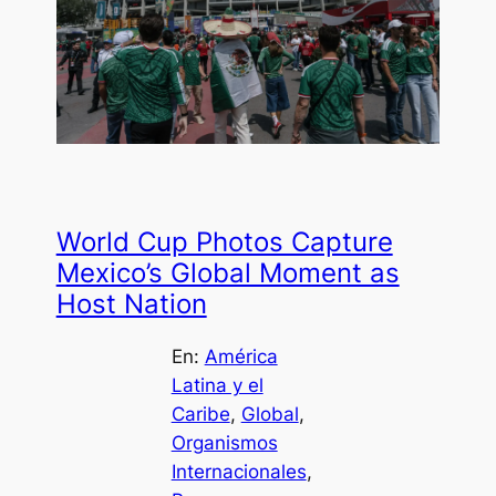
World Cup Photos Capture
Mexico’s Global Moment as
Host Nation
En:
América
Latina y el
Caribe
, 
Global
, 
Organismos
Internacionales
, 