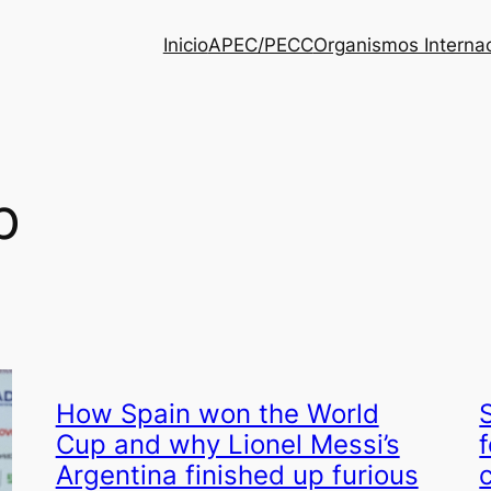
Inicio
APEC/PECC
Organismos Interna
p
How Spain won the World
Cup and why Lionel Messi’s
Argentina finished up furious