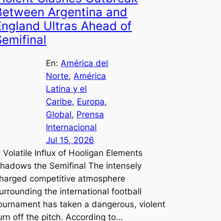
Between Argentina and
England Ultras Ahead of
Semifinal
En:
América del
Norte
, 
América
Latina y el
Caribe
, 
Europa
, 
Global
, 
Prensa
Internacional
Jul 15, 2026
 Volatile Influx of Hooligan Elements
hadows the Semifinal The intensely
harged competitive atmosphere
urrounding the international football
ournament has taken a dangerous, violent
urn off the pitch. According to…