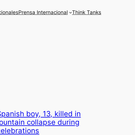
cionales
Prensa Internacional
Think Tanks
Spanish boy, 13, killed in
fountain collapse during
celebrations