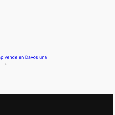
mp vende en Davos una
i
»