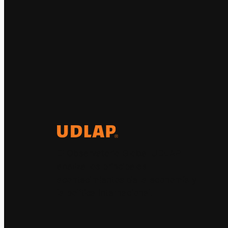
El Observatorio Global UDLAP
analiza los principales
acontecimientos de la economía y
la política internacional.