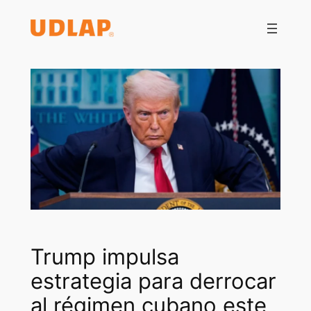
Saltar
al
contenido
Trump impulsa
estrategia para derrocar
al régimen cubano este