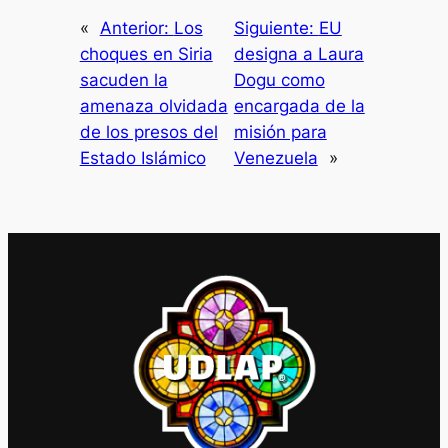
«
Anterior:
Los
Siguiente:
EU
choques en Siria
designa a Laura
sacuden la
Dogu como
amenaza olvidada
encargada de la
de los presos del
misión para
Estado Islámico
Venezuela
»