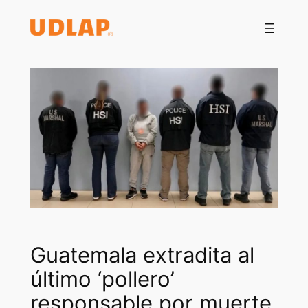
Saltar
al
contenido
Guatemala extradita al
último ‘pollero’
responsable por muerte