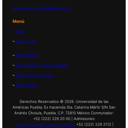
observatorio.global@udlap.mx
Menú
– Inicio
–
Acerca de
–
APEC/PECC
–
Organismos Internacionales
–
Prensa Internacional
–
Think Tanks
Derechos Reservados © 2026. Universidad de las
Américas Puebla. Ex hacienda Sta. Catarina Mártir S/N San
Andrés Cholula, Puebla. C.P. 72810 México Conmutador:
+52 (222) 229 20 00 | Admisiones:
informes.nuevoingreso@udlap.mx
+52 (222) 229 2112 |