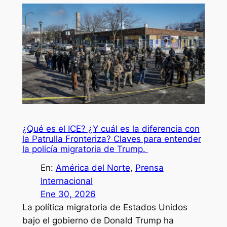
¿Qué es el ICE? ¿Y cuál es la diferencia con
la Patrulla Fronteriza? Claves para entender
la policía migratoria de Trump.
En:
América del Norte
, 
Prensa
Internacional
Ene 30, 2026
La política migratoria de Estados Unidos
bajo el gobierno de Donald Trump ha