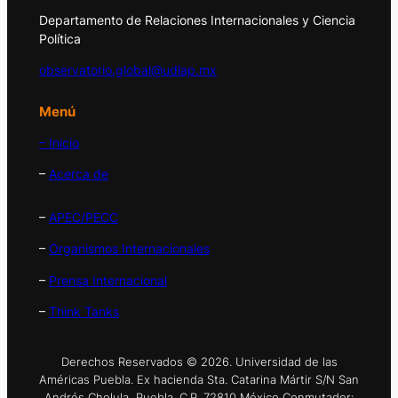
Departamento de Relaciones Internacionales y Ciencia
Política
observatorio.global@udlap.mx
Menú
– Inicio
–
Acerca de
–
APEC/PECC
–
Organismos Internacionales
–
Prensa Internacional
–
Think Tanks
Derechos Reservados © 2026. Universidad de las
Américas Puebla. Ex hacienda Sta. Catarina Mártir S/N San
Andrés Cholula, Puebla. C.P. 72810 México Conmutador: