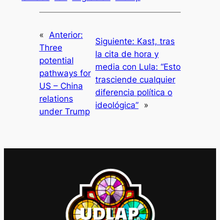
«
Anterior:
Siguiente:
Kast, tras
Three
la cita de hora y
potential
media con Lula: “Esto
pathways for
trasciende cualquier
US – China
diferencia política o
relations
ideológica”
»
under Trump