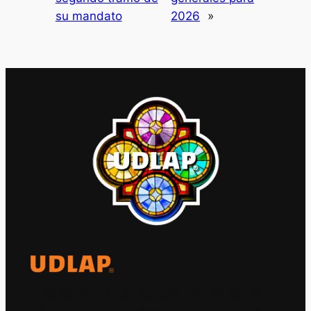
su mandato
2026
»
El Observatorio Global UDLAP analiza los