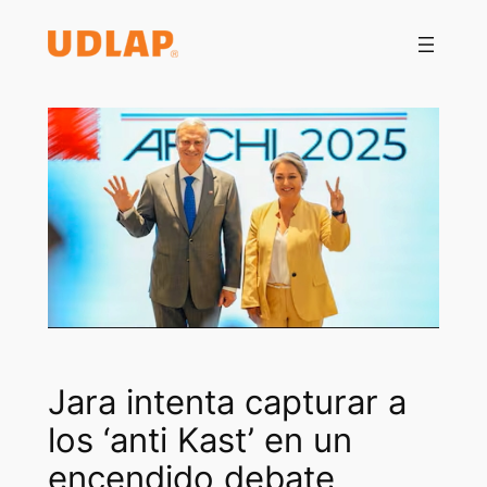
Saltar
al
contenido
Jara intenta capturar a
los ‘anti Kast’ en un
encendido debate