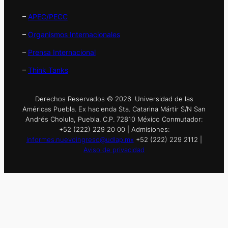
–
APEC/PECC
–
Organismos Internacionales
–
Prensa Internacional
–
Think Tanks
Derechos Reservados © 2026. Universidad de las
Américas Puebla. Ex hacienda Sta. Catarina Mártir S/N San
Andrés Cholula, Puebla. C.P. 72810 México Conmutador:
+52 (222) 229 20 00 | Admisiones:
informes.nuevoingreso@udlap.mx
+52 (222) 229 2112 |
Aviso de privacidad