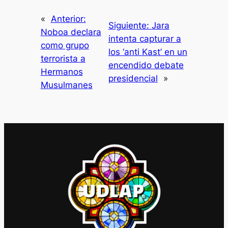
«
Anterior:
Siguiente:
Jara
Noboa declara
intenta capturar a
como grupo
los ‘anti Kast’ en un
terrorista a
encendido debate
Hermanos
presidencial
»
Musulmanes