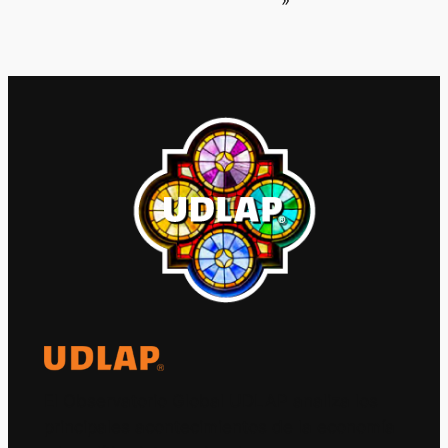
»
El Observatorio Global UDLAP analiza los
principales acontecimientos de la economía