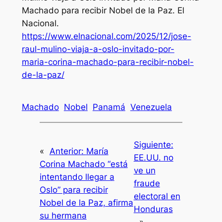
Machado para recibir Nobel de la Paz.
El
Nacional
.
https://www.elnacional.com/2025/12/jose-
raul-mulino-viaja-a-oslo-invitado-por-
maria-corina-machado-para-recibir-nobel-
de-la-paz/
Machado
Nobel
Panamá
Venezuela
Siguiente:
«
Anterior:
María
EE.UU. no
Corina Machado “está
ve un
intentando llegar a
fraude
Oslo” para recibir
electoral en
Nobel de la Paz, afirma
Honduras
su hermana