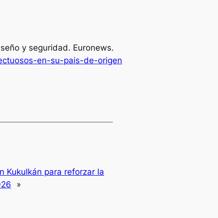
diseño y seguridad.
Euronews
.
ectuosos-en-su-pais-de-origen
n Kukulkán para reforzar la
026
»