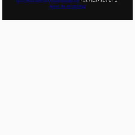
informes.nuevoingreso@udlap.mx
+52 (222) 229 2112 |
Aviso de privacidad