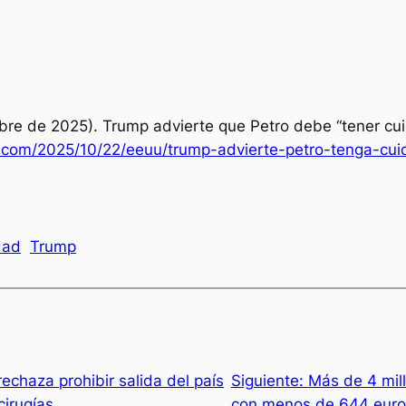
ubre de 2025). Trump advierte que Petro debe “tener c
n.com/2025/10/22/eeuu/trump-advierte-petro-tenga-cui
dad
Trump
rechaza prohibir salida del país
Siguiente:
Más de 4 mil
cirugías
con menos de 644 euro