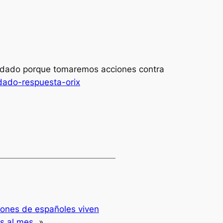
uidado porque tomaremos acciones contra
dado-respuesta-orix
lones de españoles viven
s al mes
»