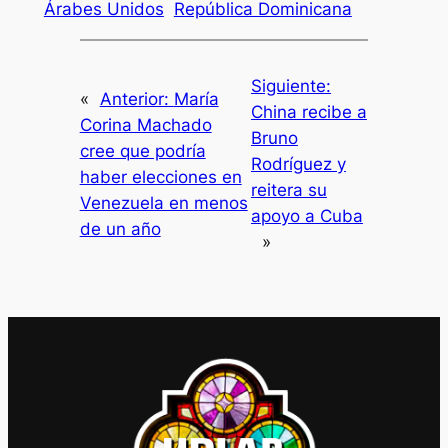
Árabes Unidos
República Dominicana
Siguiente:
«
Anterior:
María
China recibe a
Corina Machado
Bruno
cree que podría
Rodríguez y
haber elecciones en
reitera su
Venezuela en menos
apoyo a Cuba
de un año
»