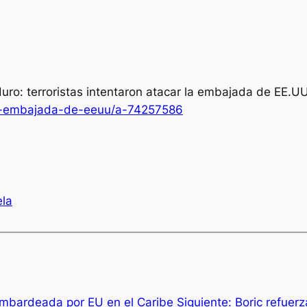
uro: terroristas intentaron atacar la embajada de EE.U
-la-embajada-de-eeuu/a-74257586
la
ombardeada por EU en el Caribe
Siguiente:
Boric refuerz