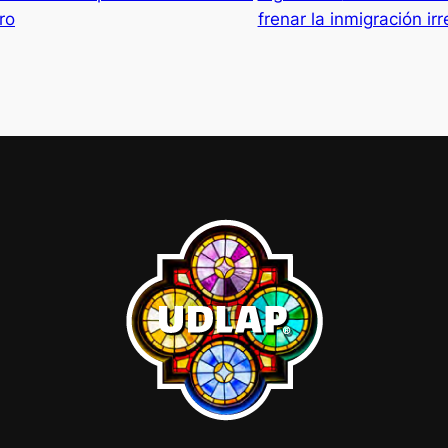
ro
frenar la inmigración irr