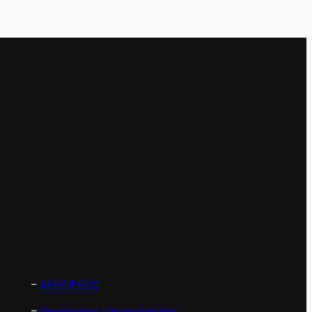
–
APEC/PECC
–
Organismos Internacionales