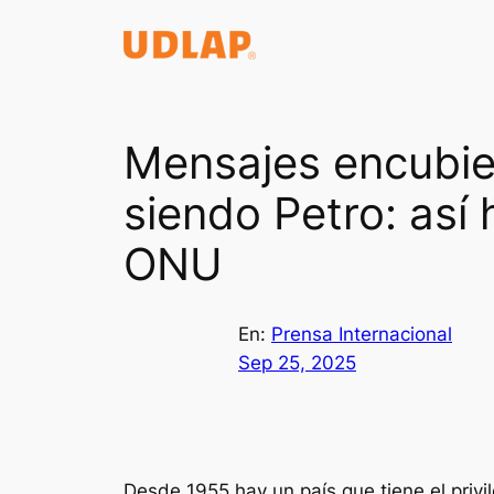
Saltar
al
contenido
Mensajes encubie
siendo Petro: así 
ONU
En:
Prensa Internacional
Sep 25, 2025
Desde 1955 hay un país que tiene el privi