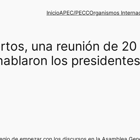
Inicio
APEC/PECC
Organismos Interna
rtos, una reunión de 20
hablaron los presidentes
legio de empezar con los discursos en la Asamblea Genera