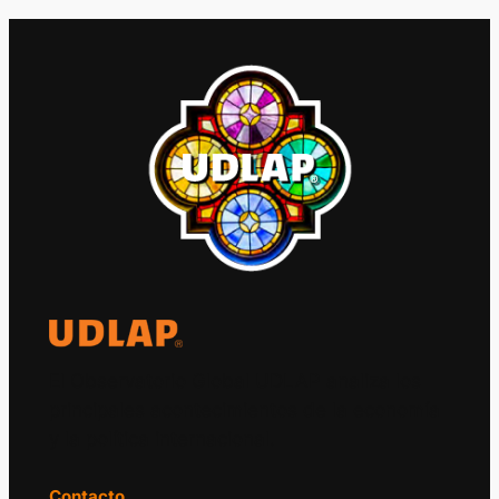
El Observatorio Global UDLAP analiza los
principales acontecimientos de la economía
y la política internacional.
Contacto