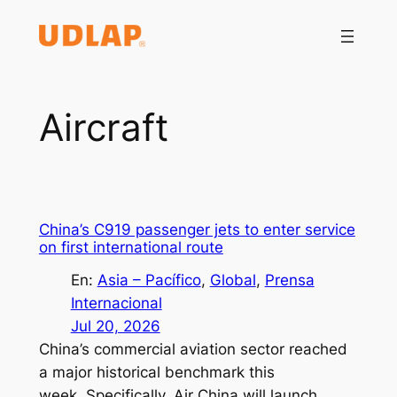
Saltar
al
contenido
Aircraft
China’s C919 passenger jets to enter service
on first international route
En:
Asia – Pacífico
, 
Global
, 
Prensa
Internacional
Jul 20, 2026
China’s commercial aviation sector reached
a major historical benchmark this
week. Specifically, Air China will launch