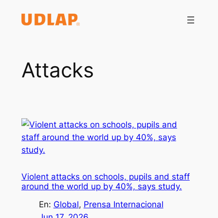
Saltar
al
contenido
Attacks
Violent attacks on schools, pupils and staff
around the world up by 40%, says study.
En:
Global
, 
Prensa Internacional
Jun 17, 2026