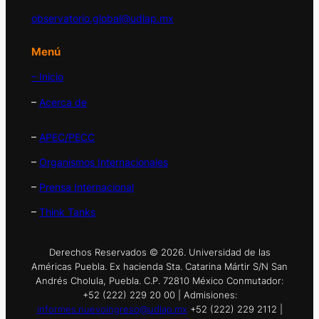
observatorio.global@udlap.mx
Menú
– Inicio
–
Acerca de
–
APEC/PECC
–
Organismos Internacionales
–
Prensa Internacional
–
Think Tanks
Derechos Reservados © 2026. Universidad de las
Américas Puebla. Ex hacienda Sta. Catarina Mártir S/N San
Andrés Cholula, Puebla. C.P. 72810 México Conmutador:
+52 (222) 229 20 00 | Admisiones:
informes.nuevoingreso@udlap.mx
+52 (222) 229 2112 |