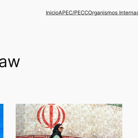
Inicio
APEC/PECC
Organismos Interna
law