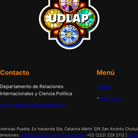
Contacto
Menú
Departamento de Relaciones
– Inicio
Internacionales y Ciencia Política
–
Acerca de
observatorio.global@udlap.mx
éricas Puebla. Ex hacienda Sta. Catarina Mártir S/N San Andrés Cholul
dmisiones:
informes.nuevoingreso@udlap.mx
+52 (222) 229 2112 |
Aviso