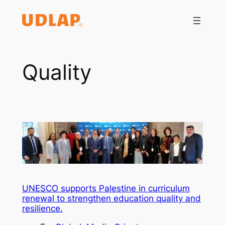
Saltar
al
contenido
Quality
UNESCO supports Palestine in curriculum
renewal to strengthen education quality and
resilience.