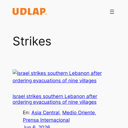
Saltar
al
contenido
Strikes
Israel strikes southern Lebanon after
ordering evacuations of nine villages
En:
Asia Central
, 
Medio Oriente
, 
Prensa Internacional
Jun 6, 2026