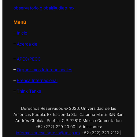
observatorio.global@udlap.mx
Menú
– Inicio
–
Acerca de
–
APEC/PECC
–
Organismos Internacionales
–
Prensa Internacional
–
Think Tanks
Derechos Reservados © 2026. Universidad de las
Américas Puebla. Ex hacienda Sta. Catarina Mártir S/N San
Andrés Cholula, Puebla. C.P. 72810 México Conmutador:
+52 (222) 229 20 00 | Admisiones:
informes.nuevoingreso@udlap.mx
+52 (222) 229 2112 |