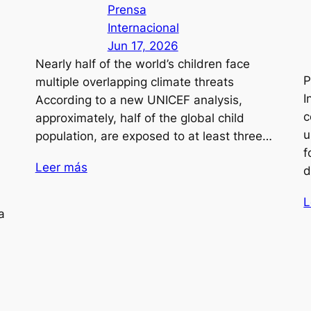
Prensa
Internacional
Jun 17, 2026
Nearly half of the world’s children face
P
multiple overlapping climate threats
I
According to a new UNICEF analysis,
c
approximately, half of the global child
u
population, are exposed to at least three…
f
Leer más
d
L
a