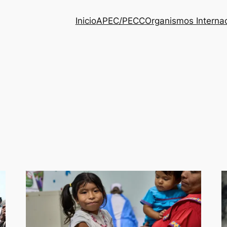
Inicio
APEC/PECC
Organismos Interna