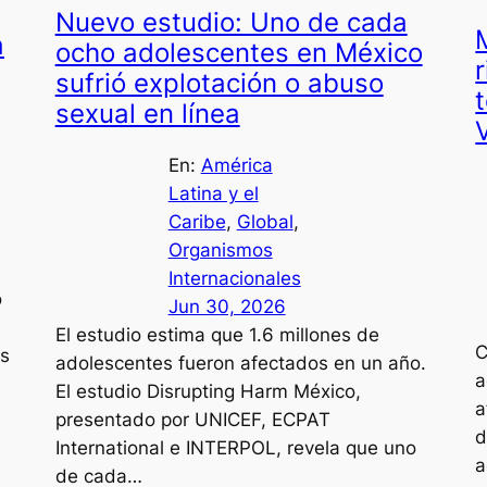
Nuevo estudio: Uno de cada
a
ocho adolescentes en México
sufrió explotación o abuso
sexual en línea
En:
América
Latina y el
Caribe
, 
Global
, 
Organismos
Internacionales
o
Jun 30, 2026
El estudio estima que 1.6 millones de
C
os
adolescentes fueron afectados en un año.
a
El estudio Disrupting Harm México,
a
presentado por UNICEF, ECPAT
d
International e INTERPOL, revela que uno
a
de cada…