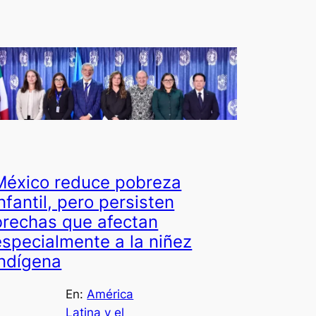
México reduce pobreza
infantil, pero persisten
brechas que afectan
especialmente a la niñez
indígena
En:
América
Latina y el