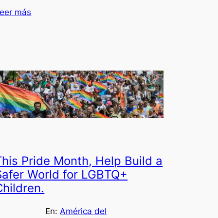
eer más
This Pride Month, Help Build a
Safer World for LGBTQ+
Children.
En:
América del