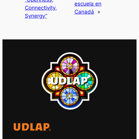
escuela en
Connectivity,
Canadá
»
Synergy”