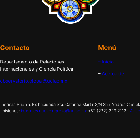
Contacto
Menú
Departamento de Relaciones
– Inicio
Internacionales y Ciencia Política
–
Acerca de
observatorio.global@udlap.mx
éricas Puebla. Ex hacienda Sta. Catarina Mártir S/N San Andrés Cholul
dmisiones:
informes.nuevoingreso@udlap.mx
+52 (222) 229 2112 |
Aviso