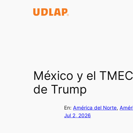
Saltar
al
contenido
México y el TMEC
de Trump
En:
América del Norte
, 
Améri
Jul 2, 2026