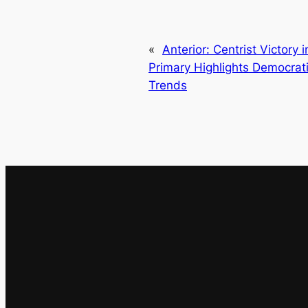
«
Anterior:
Centrist Victory 
Primary Highlights Democrat
Trends