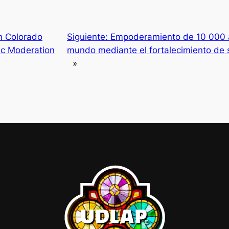
in Colorado
Siguiente:
Empoderamiento de 10 000 a
ic Moderation
mundo mediante el fortalecimiento de 
»