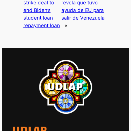
strike deal to
revela que tuvo
end Biden’s
ayuda de EU para
student loan
salir de Venezuela
repayment loan
»