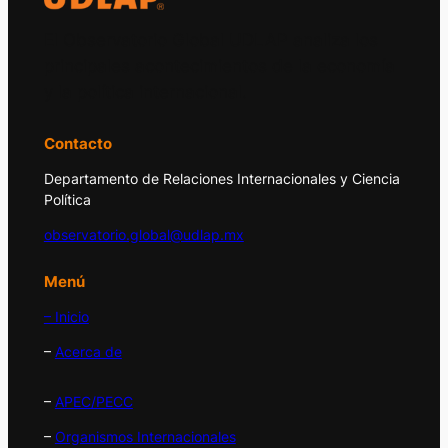
El Observatorio Global UDLAP analiza los
principales acontecimientos de la economía
y la política internacional.
Contacto
Departamento de Relaciones Internacionales y Ciencia
Política
observatorio.global@udlap.mx
Menú
– Inicio
–
Acerca de
–
APEC/PECC
–
Organismos Internacionales