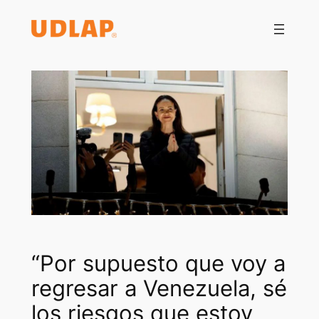
Saltar
al
contenido
“Por supuesto que voy a
regresar a Venezuela, sé
los riesgos que estoy