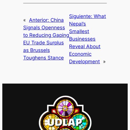
Siguiente:
What
«
Anterior:
China
Nepal’s
Signals Openness
Smallest
to Reducing Gaping
Businesses
EU Trade Surplus
Reveal About
as Brussels
Economic
Toughens Stance
Development
»