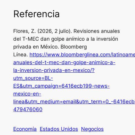
Referencia
Flores, Z. (2026, 2 julio). Revisiones anuales
del T-MEC dan golpe anímico a la inversión
privada en México.
Bloomberg
Línea
.
https://www.bloomberglinea.com/latinoame
anuales-del-t-mec-dan-golpe-animico-a-
la-inversion-privada-en-mexico/?
utm_source=BL-
ES&utm_campaign=6416ecb199-news-
mexico-en-
linea&utm_medium=email&utm_term=0_-6416ecb
479476060
Economía
Estados Unidos
Negocios