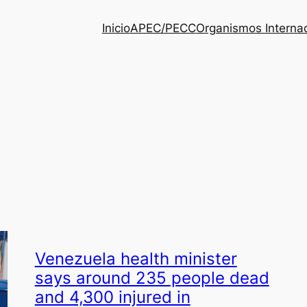
Inicio
APEC/PECC
Organismos Interna
Venezuela health minister
says around 235 people dead
and 4,300 injured in