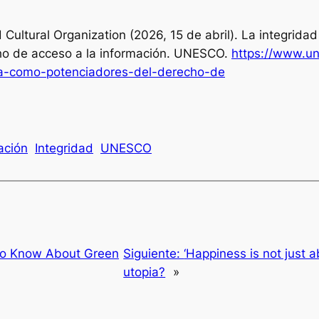
 Cultural Organization (2026, 15 de abril).
La integridad
o de acceso a la información.
UNESCO.
https://www.un
ica-como-potenciadores-del-derecho-de
ación
Integridad
UNESCO
to Know About Green
Siguiente:
‘Happiness is not just 
utopia?
»