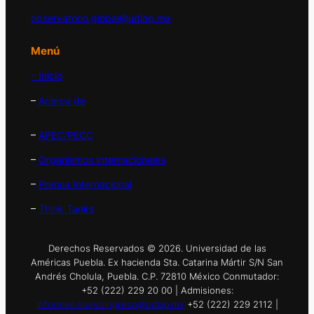
observatorio.global@udlap.mx
Menú
– Inicio
–
Acerca de
–
APEC/PECC
–
Organismos Internacionales
–
Prensa Internacional
–
Think Tanks
Derechos Reservados © 2026. Universidad de las
Américas Puebla. Ex hacienda Sta. Catarina Mártir S/N San
Andrés Cholula, Puebla. C.P. 72810 México Conmutador:
+52 (222) 229 20 00 | Admisiones:
informes.nuevoingreso@udlap.mx
+52 (222) 229 2112 |