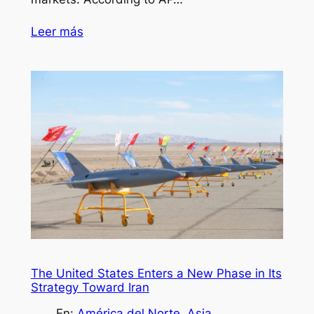
Leer más
The United States Enters a New Phase in Its
Strategy Toward Iran
En:
América del Norte
, 
Asia