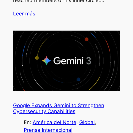
reached members of his inner circle.…
Leer más
Google Expands Gemini to Strengthen
Cybersecurity Capabilities
En:
América del Norte
, 
Global
, 
Prensa Internacional